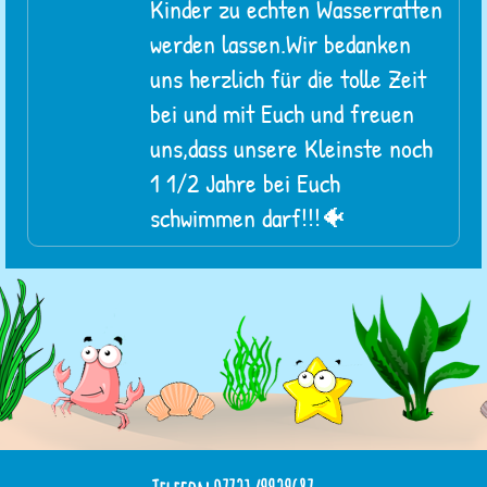
Kinder zu echten Wasserratten
werden lassen.Wir bedanken
uns herzlich für die tolle Zeit
bei und mit Euch und freuen
uns,dass unsere Kleinste noch
1 1/2 Jahre bei Euch
schwimmen darf!!!🐠