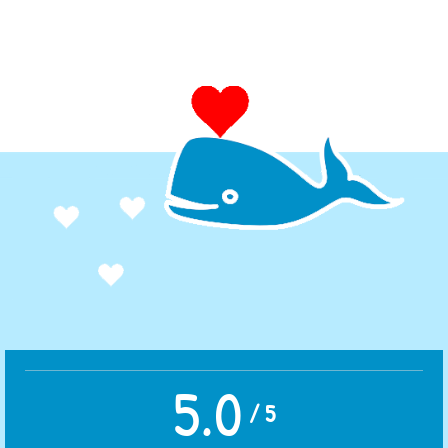
5.0
/
5